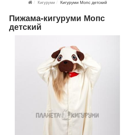
Кигуруми Мопс детский
Кигуруми
Пижама-кигуруми Мопс
детский