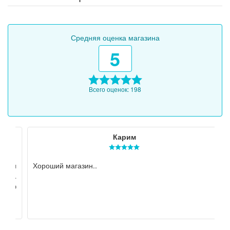
Средняя оценка магазина
5
Всего оценок: 198
Карим
ля
Хороший магазин..
з
ы.
п
по
м
ро