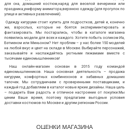
для сна, домашний костюм,наряд для веселой вечеринки или
праздника,униформу аниматора,верхнюю одежду (для прогулок по
улице и активных развлечений).
Одежду кигуруми стоит купить для подростков, детей и, конечно
же, взрослых, которые не боятся экспериментировать и
фантазировать. Мы постарались, чтобы в каталоге магазина
появились модели для всех и каждого. Хотите побыть осликом Иа,
Бэтменом или Миньоном? Нет проблем – у нас более 150 моделей
на любой вкус и цвет на складе в Москве. Выбирайте персонажей,
заказывайте и наслаждайтесь уютными пижамами вместе с
тысячами единомышленников!
Наш онлайн-магазин основан в 2015 году командой
единомышленников. Наша основная деятельность – продажа
кигуруми, комфортных комбинезонов и забавных домашних
тапочек. Мы сотрудничаем с проверенными поставщиками, и
каждый год добавляем в каталог новые яркие дизайны. Наша цель
– подарить Вам радость и отличное настроение от покупки.Мы
ценим Ваше время, поэтому предлагаем выгодные условия
доставки костюмов по Москве и другим регионам России.
ОЦЕНКИ МАГАЗИНА